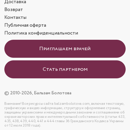
Доставка
Возврат
Контакты
Публичная оферта
Политика конфиденциальности
Приглашаем врачей
Стать партнером
© 2010-2026, Бальзам Болотова
Внимание! Все ресурсы сайта balzambolotova.com, включая текстовую,
графическую и видео информацию, структуру и оформление страниц,
защищены украинскими и международными законами и соглашениями об
охране авторских прав и интеллектуальной собственности (статьи 433,
435, 438, 439, 440, 441 и 444 главы 36 Гражданского Кодекса Украины
от 12 июля 2018 года).