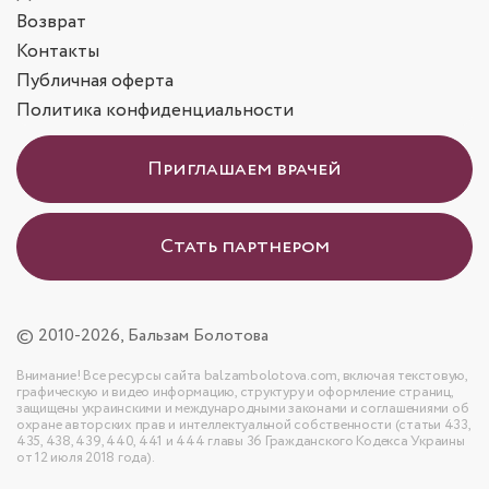
Возврат
Контакты
Публичная оферта
Политика конфиденциальности
Приглашаем врачей
Стать партнером
© 2010-2026, Бальзам Болотова
Внимание! Все ресурсы сайта balzambolotova.com, включая текстовую,
графическую и видео информацию, структуру и оформление страниц,
защищены украинскими и международными законами и соглашениями об
охране авторских прав и интеллектуальной собственности (статьи 433,
435, 438, 439, 440, 441 и 444 главы 36 Гражданского Кодекса Украины
от 12 июля 2018 года).