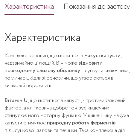
Характеристика
Показання до застосув
Характеристика
Комплекс речовин, що міститься в
макусі капусти
,
надзвичайно цілющий. Він може
відновити
пошкоджену слизову оболонку
шлунку та кишечника,
поглинає шкідливі речовини, що утворюються в
кишковій порожнині.
Вітамін U
, що міститься в капусті, - противиразковий
фактор, а клітковина добре тонізує кишечник і
стимулює його моторну функцію. У кишечнику макуха
капусти стимулює
природну роботу ферментів
підшлункової залози та печінки. Така комплексна дія