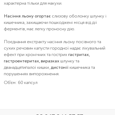
характерна тільки для макухи.
Насіння льону
огортає
слизову оболонку шлунку і
кишечника, захищаючи пошкоджені місця від дії
ферментів, має легку проносну дію.
Поєднання екстракту насіння льону посівного та
сухих речовин капусти городної надає лікувальний
ефект при хронічних та гострих
гастритах,
гастроентеритах, виразках
шлунку та
дванадцятипалої кишки,
дистонії
кишечника та
порушеннях випорожнення.
Об’єм: 60 капсул