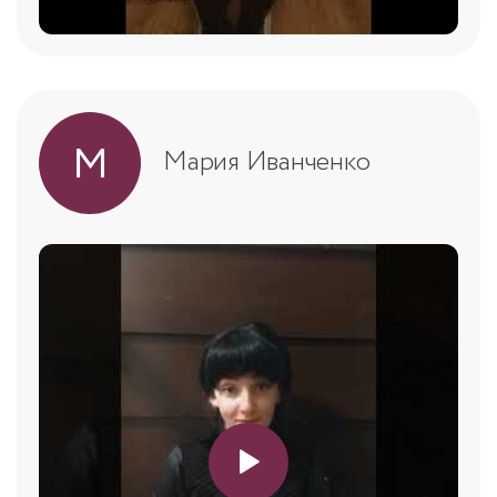
М
Мария Иванченко