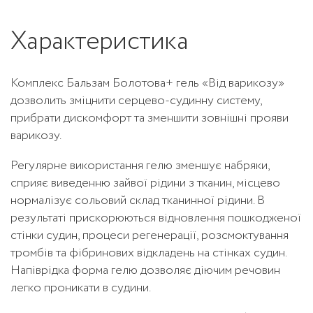
Характеристика
Комплекс Бальзам Болотова+ гель «Від варикозу»
дозволить зміцнити серцево-судинну систему,
прибрати дискомфорт та зменшити зовнішні прояви
варикозу.
Регулярне використання гелю зменшує набряки,
сприяє виведенню зайвої рідини з тканин, місцево
нормалізує сольовий склад тканинної рідини. В
результаті прискорюються відновлення пошкодженої
стінки судин, процеси регенерації, розсмоктування
тромбів та фібринових відкладень на стінках судин.
Напіврідка форма гелю дозволяє діючим речовин
легко проникати в судини.