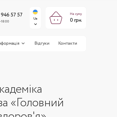
0 грн.
Ua
:00-18:00
 946 57 57
На суму
Ua
0 грн.
-18:00
нформація
Відгуки
Контакти
кадеміка
ва «Головний
здоров'я»