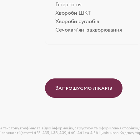
Гіпертонія
Хвороби ШКТ
Хвороби суглобів
Сечокам'яні захворювання
Запрошуємо лікарів
 текстову, графічну та відео інформацію, структуру та оформлення сторінок,
ласності (статті 433, 435, 438, 439, 440, 441 та 4 36 Цивільного Кодексу Укр