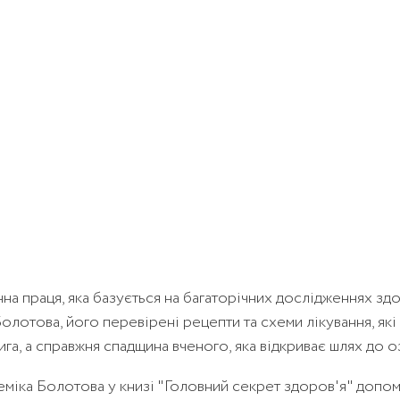
на праця, яка базується на багаторічних дослідженнях здо
олотова, його перевірені рецепти та схеми лікування, як
га, а справжня спадщина вченого, яка відкриває шлях до о
еміка Болотова у книзі "Головний секрет здоров'я" допо