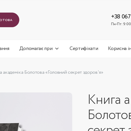
Пн-Пт: 9
+38 067
лотова
Пн-Пт: 9:00
ання
Допомагає при
Сертифікати
Корисна і
а академіка Болотова «Головний секрет здоров'я»
Книга а
Болото
секрет 