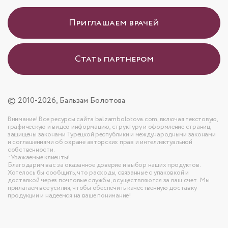
Приглашаем врачей
Стать партнером
© 2010-2026, Бальзам Болотова
Внимание! Все ресурсы сайта balzambolotova.com, включая текстовую,
графическую и видео информацию, структуру и оформление страниц,
защищены законами Турецкой республики и международными законами
и соглашениями об охране авторских прав и интеллектуальной
собственности.
*Уважаемые клиенты!
Благодарим вас за оказанное доверие и выбор наших продуктов.
Хотелось бы сообщить, что расходы, связанные с упаковкой и
доставкой через почтовые службы, осуществляются за ваш счет. Мы
прилагаем все усилия, чтобы обеспечить качественную доставку
продукции и надеемся на ваше понимание!