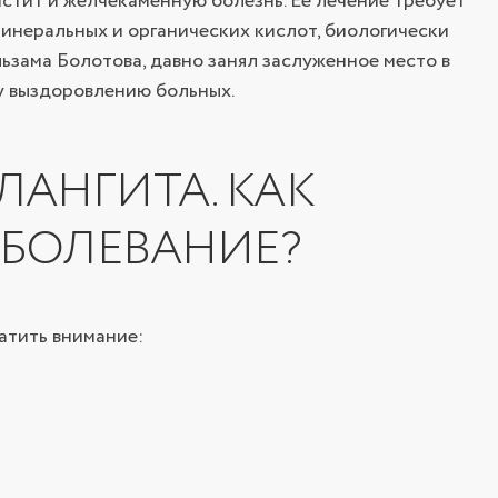
истит и желчекаменную болезнь. Ее лечение требует
инеральных и органических кислот, биологически
льзама Болотова, давно занял заслуженное место в
у выздоровлению больных.
АНГИТА. КАК
АБОЛЕВАНИЕ?
атить внимание: