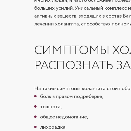
многих людей, и часто осложняет холец
больших усилий. Уникальный комплекс м
активных веществ, входящих в состав Ба
лечении холангита, способствуя полном
СИМПТОМЫ ХОЛ
РАСПОЗНАТЬ З
На такие симптомы холангита стоит обр
боль в правом подреберье,
тошнота,
общее недомогание,
лихорадка.