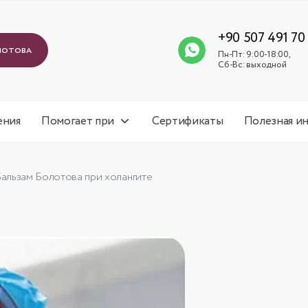
Пн-Пт: 9
Сб-Вс: 
+90 507 491 70
лотова
Пн-Пт: 9:00-18:00,
Сб-Вс: выходной
ения
Помогает при
Сертификаты
Полезная и
альзам Болотова при холангите