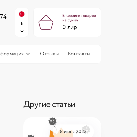
0 лир
Tr
:00-18:00,
выходной
 74
В корзине товаров
на сумму:
Tr
0 лир
нформация
Отзывы
Контакты
Другие статьи
8 июня 2023