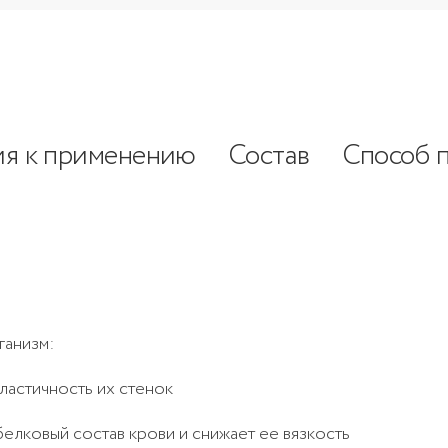
ия к применению
Состав
Способ 
ганизм:
ластичность их стенок
белковый состав крови и снижает ее вязкость