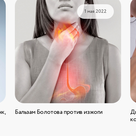
1 мая 2022
к,
Бальзам Болотова против изжоги
Д
к