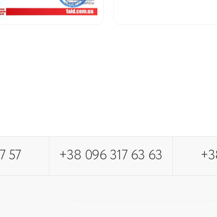
7 57
+38 096 317 63 63
+3